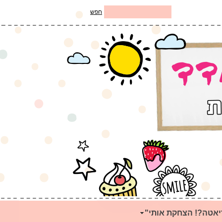
חפש
יאטה?! הצחקת אותי"