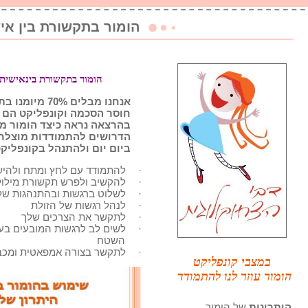
הומור בתקשורת בין אי
הומור בתקשורת בינאישית 
אנחנו מבלים %
חוסר הסכמה וקונפליקט הם 
בהרצאה נראה כיצד הומור מ
הדרושים להתמודדות מוצלח
ביום יום ולהתנהל בקונפליקט
·
להתמודד עם לחץ ומתח ולהישא
·
להקשיב ולפרש תקשורת מילולי
·
לשלוט ברגשות ובהתנהגות של
·
לנהל רגשות של הזולת
·
לתקשר את הצרכים שלך
·
לשים לב לרגשות המובעים בע
השטח
·
לתקשר בצורה אמפאטית ומכ
במצבי קונפליקט
הומור עוזר לנו להתמודד
היתרונות
של הומור