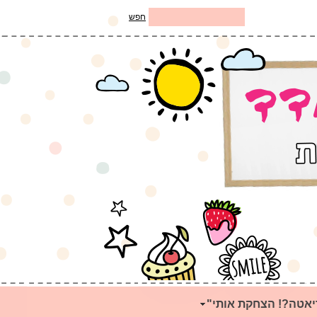
חפש
יאטה?! הצחקת אותי"