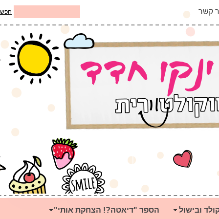
ר קשר
חפש
ולד ובישול
הספר "דיאטה?! הצחקת אותי"