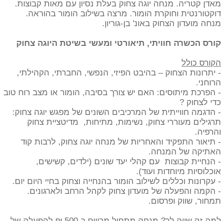
מאדן קטריה. מנחה יוגה צחוק בעלת נסיון עם מאות קבוצות.
דוקטורנטית וחוקרת הומור. מרצה בשילוב הומור בהוראה.
מנחה מועדון הצחוק באונ' בן-גוריון.
קורס הכשרה חוויתי, תיאורטי ומעשי בשיטת היוגה צחוק
הקורס כולל
- יתרונות הצחוק – בהיבט הפיזי, הנפשי, החברתי, הקהילתי,
הרוחני.
- הפרכת מיתוסים: האם יש צורך בסיבה, הומור או מצב רוח טוב
כדי לצחוק ?
- הדגמה חווייתית של המרכיבים השונים של מפגש יוגה צחוק:
תרגילים מעוררי צחוק, נשימות, מתיחות, מדיטציית צחוק
והרפיה.
- תיאור התפקיד והאחריות של מנחה יוגה צחוק, לרבות קוד
האתיקה של המנחה.
- הנחיית קבוצות עם קהלי יעד שונים (ילדים, קשישים,
אוכלוסיות מיוחדות ועוד).
- עקרונות וכללים לשילוב הומור בהנחייה וצחוק בחיי היום יום.
- הקמה והפעלה של מועדון צחוק לקהל הרחב ולארגונים.
תמחור, שווק ופרסום.
למה זה שווה לך? מנחה מתחיל מרוויח כ-500 ₪ להפעלה של