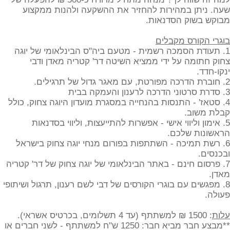
שעה. ניתן במהירות להחזיר את ההשקעה ולהנות ממקצוע
מבוקש בשוק הסדנאות.
בוגרי הקורס מקבלים
1. תעודת הסמכה רשמית - מטעם ביה"ס הבינלאומי של יוגה
צחוק חתומה על ידי ממציא השיטה דר' קטריה מאדן ודבי
ינקו-חדד.
2. חוברת הדרכה מפורטת, עם מאגר גדול של תרגילים.
3. סדרת סרטוני הדרכה לרענון והעמקה בבית
4. סטאז' - התנסות בהנחייה במסגרת מועדון היוגה צחוק, כולל
קבלת משוב.
5. אימון וליווי אישי - אפשרות להתייעצות, וליווי בסדנאות
הראשונות שלכם.
6. רשת תמיכה - השתתפות בפורום מנחי יוגה צחוק בישראל
ובכנסים.
7. פרסום חינם - באתר הבינלאומי של יוגה צחוק של דר' קטריה
מאדן.
8. ​מפגשים עם בוגרי הקורסים של דבי לשם רענון, תרגול ושיתופי
פעולה.
עלות
: 1500 ₪ למשתתף (עד 4 תשלומים, בכרטיס אשראי).
**מבצע חבר מביא חבר: 1250 ש"ח למשתתף - לשני חברים או